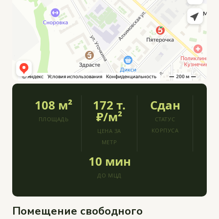
108 м²
172 т.
Сдан
₽/м²
ПЛОЩАДЬ
СТАТУС
КОРПУСА
ЦЕНА ЗА
МЕТР
10 мин
ДО МЦД
Помещение свободного