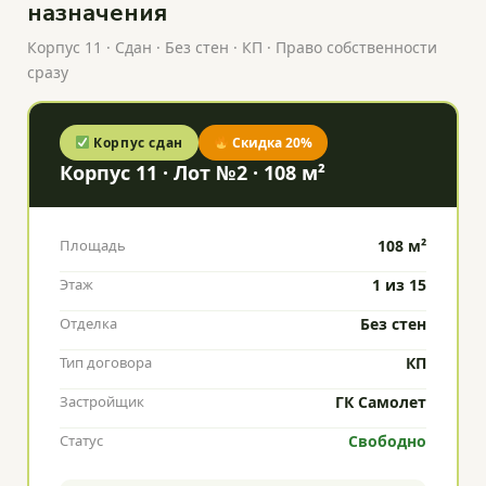
назначения
Корпус 11 · Сдан · Без стен · КП · Право собственности
сразу
Корпус сдан
Скидка 20%
Корпус 11 · Лот №2 · 108 м²
Площадь
108 м²
Этаж
1 из 15
Отделка
Без стен
Тип договора
КП
Застройщик
ГК Самолет
Статус
Свободно