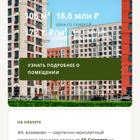
транспортом
108 м²
18,6 млн ₽
ПЛОЩАДЬ
ЦЕНА СО СКИДКОЙ
172 т. ₽/м²
Без комиссии
для покупателя
ЦЕНА ЗА МЕТР
АГЕНТСТВО БЕСПЛАТНО
УЗНАТЬ ПОДРОБНЕЕ О
ПОМЕЩЕНИИ
СМОТРЕТЬ ЛОТ
ОБ ОБЪЕКТЕ
ЖК Алхимово — кирпично-монолитный
комплекс стандарт-класса от
ГК Самолет
на