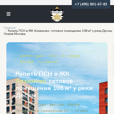
+7 (495) 801-67-83
Главная
Купить ПСН в ЖК Алхимово: готовое помещение 108 м² у реки Десны,
Новая Москва
КОРПУС СДАН · 1 ЛОТ · КП · НОВАЯ
МОСКВА · ГК САМОЛЕТ
Купить ПСН в ЖК
Алхимово
: готовое
помещение 108 м² у реки
Десны
Корпус 11 · Сдан · Без стен · Метро
Остафьево и Силикатная D2 — 10 мин