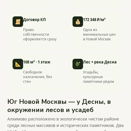
Договор КП
172 348 ₽/м²
Право
Одна из
собственности
минимальных цен
оформляется сразу
в Новой Москве
108 м² · 1 этаж
Лес + река Десна
Свободное
Усадьбы,
назначение, без
культурные
стен
памятники рядом
Юг Новой Москвы — у Десны, в
окружении лесов и усадеб
Алхимово расположено в экологически чистом районе
среди лесных массивов и исторических памятников. Два