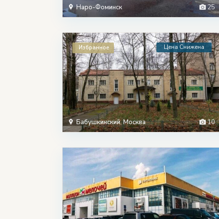
Наро-Фоминск
25
Цена Снижена
Избранное
Бабушкинский
,
Москва
10