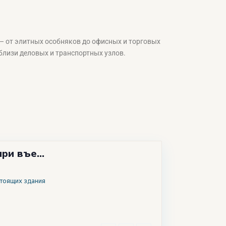
– от элитных особняков до офисных и торговых
близи деловых и транспортных узлов.
ри въе...
стоящих здания