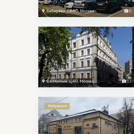
Бибирево
,
СВАО
,
Москва
5
Басманный
,
ЦАО
,
Москва
11
Избранное