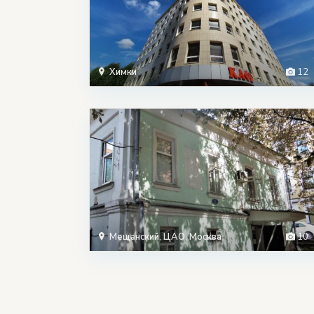
Химки
12
Мещанский
,
ЦАО
,
Москва
10