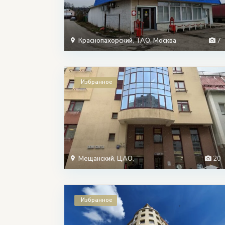
Краснопахорский
,
ТАО
,
Москва
7
Избранное
Мещанский
,
ЦАО
,
20
Избранное