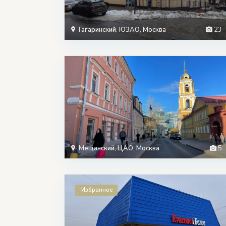
Гагаринский
,
ЮЗАО
,
Москва
23
Мещанский
,
ЦАО
,
Москва
5
Избранное