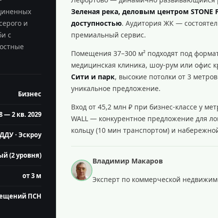
единенных
Зеленая река, деловым центром STONE 
серого и
доступностью
. Аудитория ЖК — состояте
би с
премиальный сервис.
ростные
Помещения 37–300 м² подходят под формат
медицинская клиника, шоу-рум или офис к
Сити и парк
, высокие потолки от 3 метр
уникальное предложение.
Бизнес
Вход от 45,2 млн ₽ при бизнес-классе у ме
8 — 2 кв. 2029
WALL — конкурентное предложение для ло
кольцу (10 мин транспортом) и набережной
ДДУ · Эскроу
й (2 уровня)
Владимир Макаров
от 3 м
Эксперт по коммерческой недвижимос
мещений ПСН