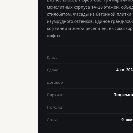
монолитных корпуса 14–28 этажей, объ
стилобатом. Фасады из бетонной плитки 
изумрудного оттенков. Единое гранд-лоб
кофейней и зоной ресепшен, высокоско
лифты.
Класс
Сдача
4 кв. 202
Договор
Паркинг
Подземны
Потолки
Лоты
9 по