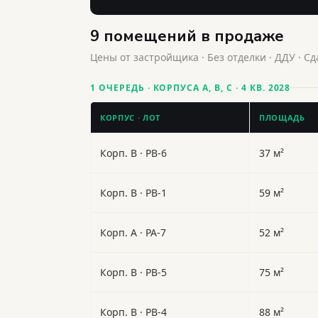
9 помещений в продаже
Цены от застройщика · Без отделки · ДДУ · Сд
1 ОЧЕРЕДЬ · КОРПУСА A, B, C · 4 КВ. 2028
КОРПУС · ЛОТ
ПЛОЩАДЬ
Корп. B · PB-6
37 м²
Корп. B · PB-1
59 м²
Корп. A · PA-7
52 м²
Корп. B · PB-5
75 м²
Корп. B · PB-4
88 м²