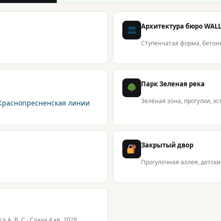
Архитектура бюро WAL
🏛
Ступенчатая форма, бетон
Парк Зеленая река
Зелёная зона, прогулки, э
-Краснопресненская линии
Закрытый двор
Прогулочная аллея, детски
A, B, C · Сдача 4 кв. 2028