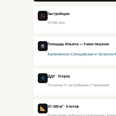
Застройщик
STONE dom
Площадь Ильича — 5 мин пешком
Калининско-Солнцевская и Таганско
ДДУ · Эскроу
🛡
Рассрочка от застройщика (7 программ)
37–300 м² · 9 лотов
Помещения свободного назначения · Корпуса 