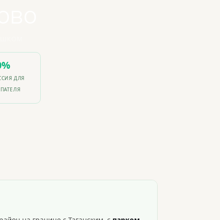
ово
ПЕШКОМ
0%
СИЯ ДЛЯ
ПАТЕЛЯ
йон на границе с Таганским, с
парком