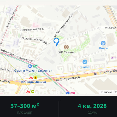
37–300 м²
4 кв. 2028
ПЛОЩАДИ
СДАЧА