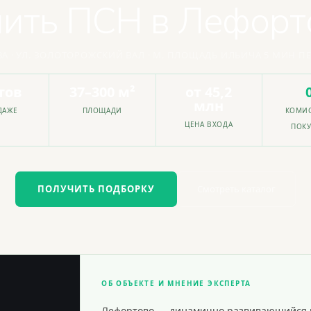
пить ПСН в Лефорт
А · УЛ. ЗОЛОТОРОЖСКИЙ ВАЛ · М. ПЛОЩАДЬ ИЛЬИЧА 5 МИН 
тов
37–300 м²
от 45,2
млн
ДАЖЕ
ПЛОЩАДИ
КОМИС
ЦЕНА ВХОДА
ПОКУ
ПОЛУЧИТЬ ПОДБОРКУ
Смотреть каталог
ОБ ОБЪЕКТЕ И МНЕНИЕ ЭКСПЕРТА
-
Лефортово — динамично развивающийся ра