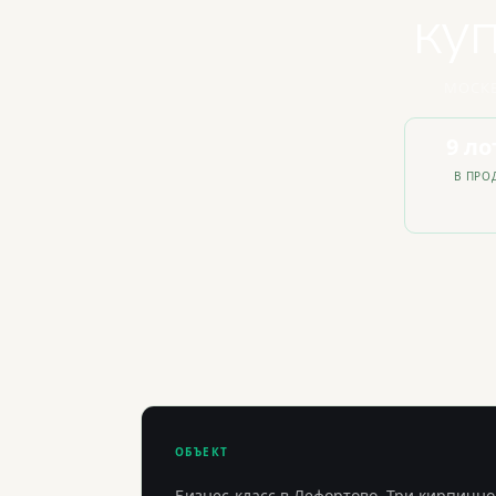
ку
МОСКВ
9 ло
В ПРО
ОБЪЕКТ
Бизнес-класс в Лефортово. Три кирпично