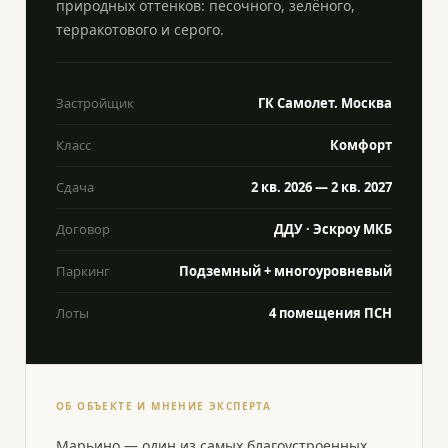
природных оттенков: песочного, зелёного,
терракотового и серого.
Застройщик
ГК Самолет. Москва
Класс
Комфорт
Сдача
2 кв. 2026 — 2 кв. 2027
Договор
ДДУ · Эскроу МКБ
Паркинг
Подземный + многоуровневый
Лоты
4 помещения ПСН
ОБ ОБЪЕКТЕ И МНЕНИЕ ЭКСПЕРТА
Марьино — один из самых благоустроенных