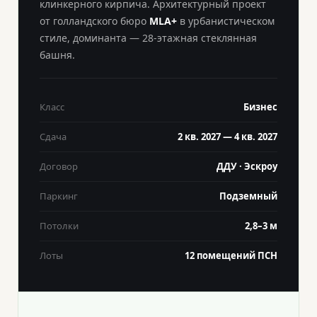
клинкерного кирпича. Архитектурный проект
от голландского бюро
MLA+
в урбанистическом
стиле, доминанта — 28-этажная стеклянная
башня.
Класс
Бизнес
Сдача
2 кв. 2027 — 4 кв. 2027
Договор
ДДУ · Эскроу
Паркинг
Подземный
Потолки
2,8–3 м
Лоты
12 помещений ПСН