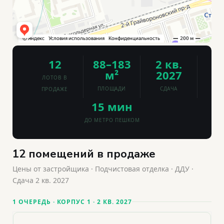
12
88–183
2 кв.
м²
2027
ЛОТОВ В
ПЛОЩАДИ
СДАЧА
ПРОДАЖЕ
15 мин
ДО МЕТРО ПЕШКОМ
12 помещений в продаже
Цены от застройщика · Подчистовая отделка · ДДУ ·
Сдача 2 кв. 2027
1 ОЧЕРЕДЬ · КОРПУС 1 · 2 КВ. 2027