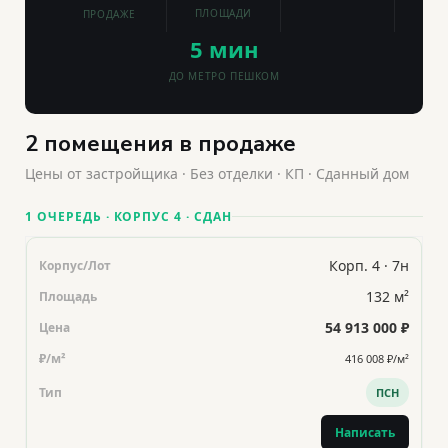
ПЛОЩАДИ
ПРОДАЖЕ
5 мин
ДО МЕТРО ПЕШКОМ
2 помещения в продаже
Цены от застройщика · Без отделки · КП · Сданный дом
1 ОЧЕРЕДЬ · КОРПУС 4 · СДАН
Корп. 4 · 7н
132 м²
54 913 000 ₽
416 008 ₽/м²
ПСН
Написать