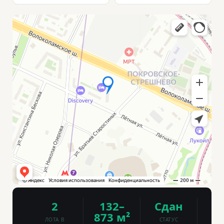
2
132–
Сдан
873 м²
ЛОТА В
СТАТУС