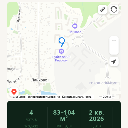
4
83–104
2 кв.
м²
2026
ЛОТА В
ПЛОЩАДИ
СДАЧА
ПРОДАЖЕ