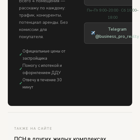
Всего 4 помещения —
расскажу по каждому:
Пн–Пт 9:00–20:00 · Сб 10:00–
трафик, конкуренты,
18:00
потенциал аренды. Без
комиссии для
Telegram
покупателя.
@business_pro_realty
Официальные цены от
✓
застройщика
Помогу с ипотекой и
✓
оформлением ДДУ
Отвечу в течение 30
✓
минут
ТАКЖЕ НА САЙТЕ
ПСН в других жилых комплексах