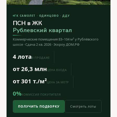
ГК САМОЛЕТ · ОДИНЦОВО · ДДУ
ПСН в ЖК
Рублевский квартал
Коммерческие помещения 83–104 м² у Рублёвского
шоссе · Сдача 2 кв. 2026 · Эскроу ДОМ.РФ
4 лота
В ПРОДАЖЕ
от 26,3 млн
ЦЕНА ВХОДА
от 301 т./м²
ЦЕНА ЗА МЕТР
0%
КОМИССИЯ ПОКУПАТЕЛЯ
ПОЛУЧИТЬ ПОДБОРКУ
Смотреть лоты