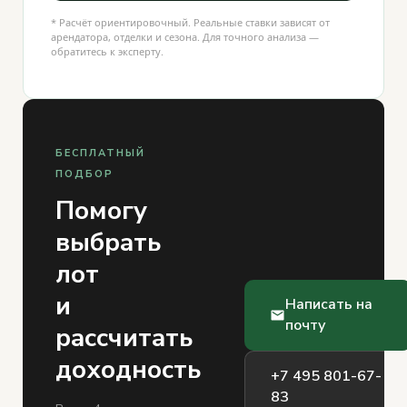
* Расчёт ориентировочный. Реальные ставки зависят от
арендатора, отделки и сезона. Для точного анализа —
обратитесь к эксперту.
БЕСПЛАТНЫЙ
ПОДБОР
Помогу
выбрать
лот
и
Написать на
почту
рассчитать
доходность
+7 495 801-67-
83