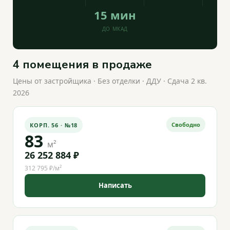
15 мин
ДО МКАД
4 помещения в продаже
Цены от застройщика · Без отделки · ДДУ · Сдача 2 кв.
2026
Свободно
КОРП. 56 · №18
83
м²
26 252 884 ₽
312 795 ₽/м²
Написать