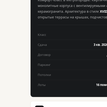
монолитные корпуса с вентилируемыми 
керамогранита. Архитектура в стиле
XVII
открытые террасы на крышах, подчистов
Класс
Сдача
3 кв. 202
Договор
Паркинг
Потолки
Лоты
16 по