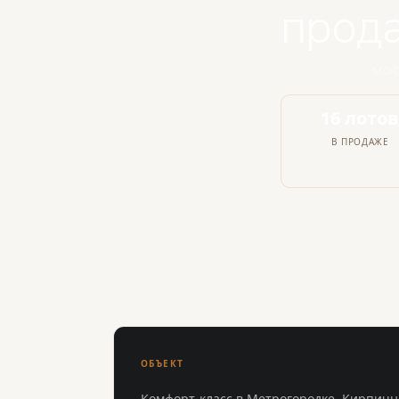
прод
МОС
16 лото
В ПРОДАЖЕ
ОБЪЕКТ
Комфорт-класс в Метрогородке. Кирпичн