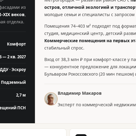
фасадами из
остров, отличной экологией и транспо
I–XIX веков
,
молодые семьи и специалисты с запросом 
ая отделка.
Помещения 74–403 м² подходят под формат
студия, медицинский центр, детский разв
Коммерческие помещения на первых эт
Комфорт
стабильный спрос.
6 — 2 кв. 2027
Вход от 38,3 млн ₽ при комфорт-классе у п
— конкурентное предложение для локации
ДДУ · Эскроу
Бульваром Рокоссовского (20 мин пешком)
Подземный
Владимир Макаров
2,7 м
Эксперт по коммерческой недвижимос
мещений ПСН