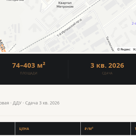
74–403 м²
3 кв. 2026
ПЛОЩАДИ
СДАЧА
вая · ДДУ · Сдача 3 кв. 2026
ЦЕНА
₽/М²