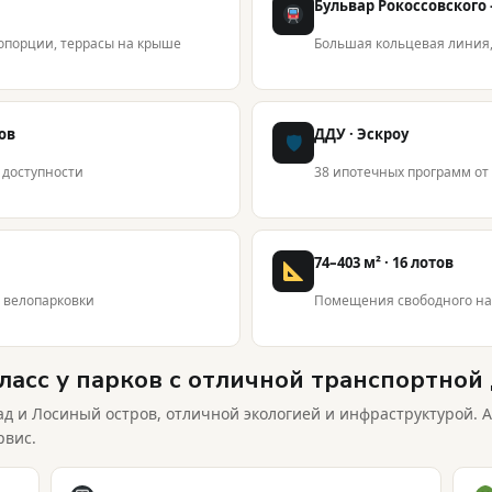
Бульвар Рокоссовского
опорции, террасы на крыше
Большая кольцевая линия,
ов
ДДУ · Эскроу
🛡
й доступности
38 ипотечных программ от 
74–403 м² · 16 лотов
, велопарковки
Помещения свободного назн
асс у парков с отличной транспортной
д и Лосиный остров, отличной экологией и инфраструктурой. 
рвис.