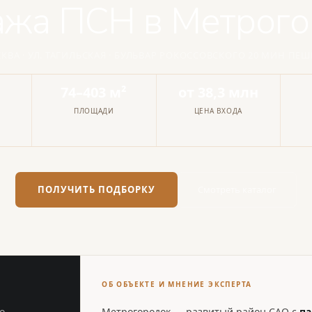
ажа ПСН в Метрого
КВА · УЛ. ТАГИЛЬСКАЯ · БУЛЬВАР РОКОССОВСКОГО 20 МИН ПЕ
в
74–403 м²
от 38,3 млн
ПЛОЩАДИ
ЦЕНА ВХОДА
ПОЛУЧИТЬ ПОДБОРКУ
Смотреть каталог
ОБ ОБЪЕКТЕ И МНЕНИЕ ЭКСПЕРТА
о-
Метрогородок — развитый район САО с
па