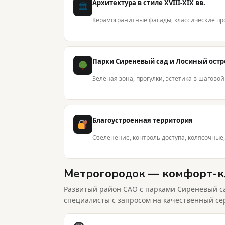
Архитектура в стиле XVIII-XIX вв.
🏛
Керамогранитные фасады, классические пр
Парки Сиреневый сад и Лосиный остр
Зелёная зона, прогулки, эстетика в шагово
Благоустроенная территория
Озеленение, контроль доступа, колясочные
Метрогородок — комфорт-кл
Развитый район САО с парками Сиреневый са
специалисты с запросом на качественный се