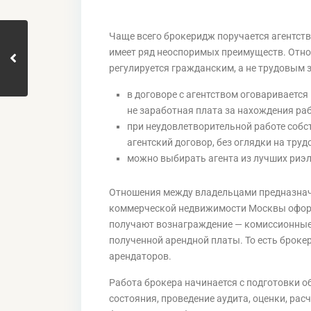
Чаще всего брокеридж поручается агентст
имеет ряд неоспоримых преимуществ. Отн
регулируется гражданским, а не трудовым з
в договоре с агентством оговаривается
не заработная плата за нахождения раб
при неудовлетворительной работе собс
агентский договор, без оглядки на тру
можно выбирать агента из лучших риэ
Отношения между владельцами предназнач
коммерческой недвижимости Москвы оформ
получают вознаграждение — комиссионные.
полученной арендной платы. То есть броке
арендаторов.
Работа брокера начинается с подготовки о
состояния, проведение аудита, оценки, ра