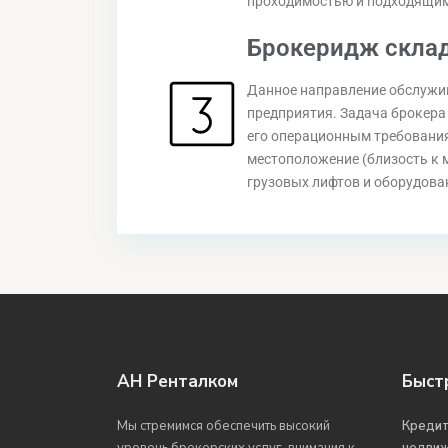
проходимостью и подходящим
Брокеридж склад
Данное направление обслужив
предприятия. Задача брокера
его операционным требовани
местоположение (близость к 
грузовых лифтов и оборудова
АН Ренталком
Быст
Мы стремимся обеспечить высокий
Кредит