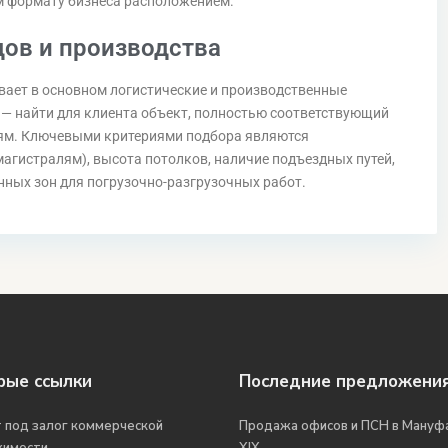
 формату бизнеса расположением.
ов и производства
ает в основном логистические и производственные
 — найти для клиента объект, полностью соответствующий
ям. Ключевыми критериями подбора являются
магистралям), высота потолков, наличие подъездных путей,
нных зон для погрузочно-разгрузочных работ.
рые ссылки
Последние предложени
 под залог коммерческой
Продажа офисов и ПСН в Мануф