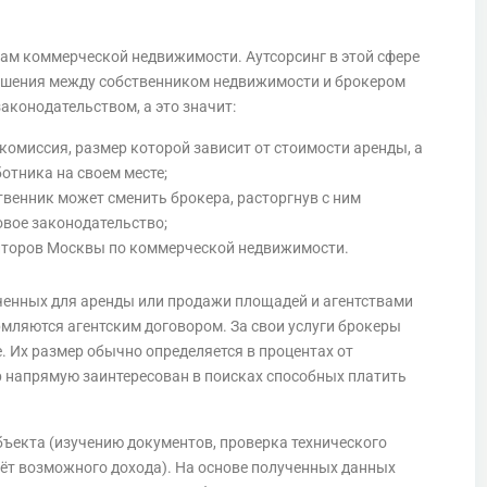
вам коммерческой недвижимости. Аутсорсинг в этой сфере
ошения между собственником недвижимости и брокером
аконодательством, а это значит:
 комиссия, размер которой зависит от стоимости аренды, а
отника на своем месте;
твенник может сменить брокера, расторгнув с ним
довое законодательство;
лторов Москвы по коммерческой недвижимости.
енных для аренды или продажи площадей и агентствами
ляются агентским договором. За свои услуги брокеры
 Их размер обычно определяется в процентах от
р напрямую заинтересован в поисках способных платить
бъекта (изучению документов, проверка технического
счёт возможного дохода). На основе полученных данных