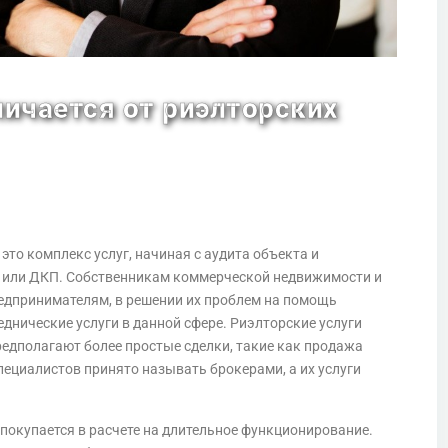
ичается от риэлторских
о комплекс услуг, начиная с аудита объекта и
 или ДКП. Собственникам коммерческой недвижимости и
редпринимателям, в решении их проблем на помощь
нические услуги в данной сфере. Риэлторские услуги
едполагают более простые сделки, такие как продажа
пециалистов принято называть брокерами, а их услуги
покупается в расчете на длительное функционирование.