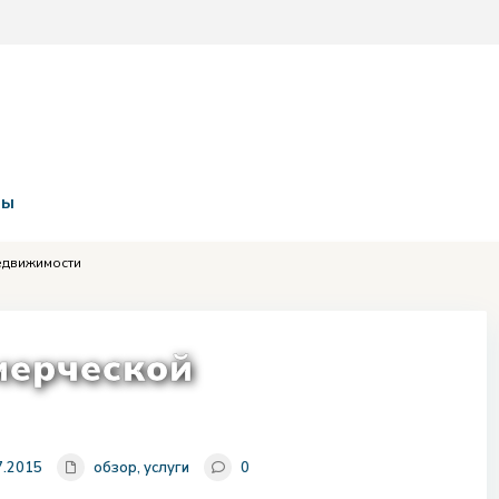
ты
едвижимости
мерческой
7.2015
обзор
,
услуги
0