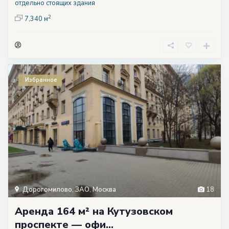
отдельно стоящих здания
2
7,340 м
Избранное
Дорогомилово
,
ЗАО
,
Москва
18
Аренда 164 м² на Кутузовском
проспекте — офи...