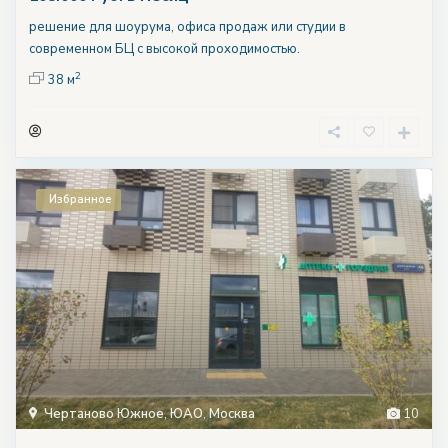
решение для шоурума, офиса продаж или студии в
современном БЦ с высокой проходимостью.
2
38 м
Избранное
Чертаново Южное
,
ЮАО
,
Москва
10