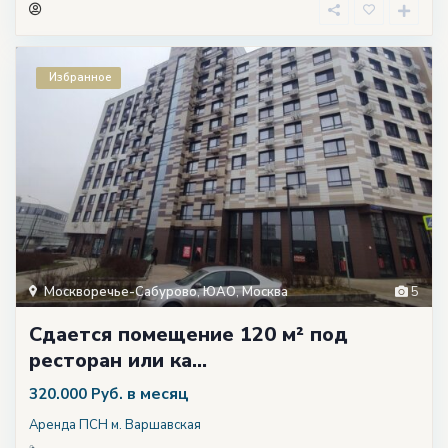
Избранное
Москворечье-Сабурово
,
ЮАО
,
Москва
5
Сдается помещение 120 м² под
ресторан или ка...
в месяц
320.000 Руб.
Аренда ПСН м. Варшавская