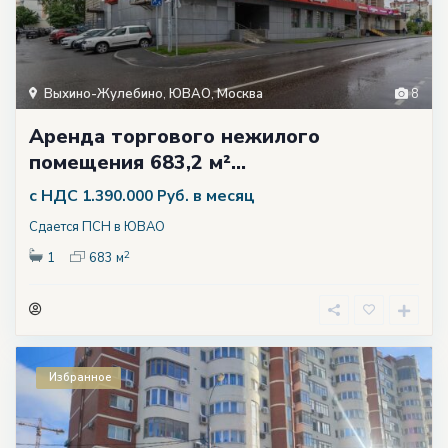
Выхино-Жулебино
,
ЮВАО
,
Москва
8
Аренда торгового нежилого
помещения 683,2 м²...
с НДС
в месяц
1.390.000 Руб.
Сдается ПСН в ЮВАО
2
1
683 м
Избранное