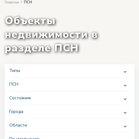
Главная
ПСН
Объекты
недвижимости в
разделе ПСН
Типы
ПСН
Состояния
Города
Области
По умолчанию