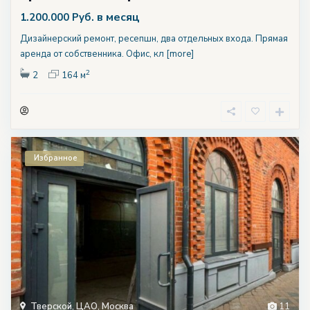
в месяц
1.200.000 Руб.
Дизайнерский ремонт, ресепшн, два отдельных входа. Прямая
аренда от собственника. Офис, кл
[more]
2
2
164 м
Избранное
Тверской
,
ЦАО
,
Москва
11