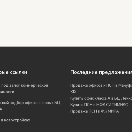
рые ссылки
Последние предложени
 под залог коммерческой
Продажа офисов и ПСН в Мануф
жимости
XIX
Купить офис класса А в БЦ Лейкс
тный подбор офисов в новых БЦ
Купить ПСН в МФК СИТИМИКС
 А
Продажа ПСН в ЖК МИРА
 в новостройках