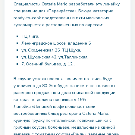
Специалисты Osteria Mario разработали эту линейку
специально для «Перекрёстка». Блюда категории
ready-to-cook представлены в пяти московских
супермаркетах, расположенных по адресам:
ТЦ Лига,
Ленинградское шоссе, владение 5,
ул. Сходненская 25, ТЦ Щука,
ул. Щукинская 42, ул.Таллинская,
7, Осенний бульвар, д. 12 .
В случае успеха проекта, количество точек будет
увеличено до 80. Это будет зависеть не только от
размеров продаж, но и доли списанной продукции,
которая не должна превышать 15%..
Линейка «Ленивый шеф» включает семь
востребованных блюд ресторана Osteria Mario:
куриную грудку по-итальянски, говяжьи щечки с
грибным соусом, болоньезе, медальоны из свиной
вырезки с томатным соусом «Гриль», зеленые овощи