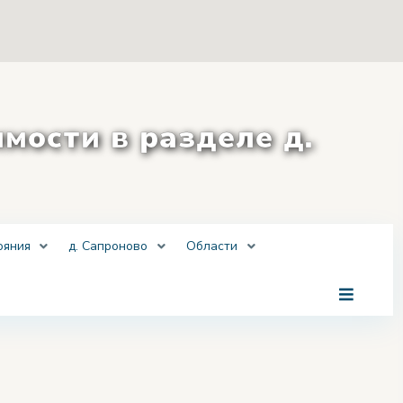
ости в разделе д.
ояния
д. Сапроново
Области