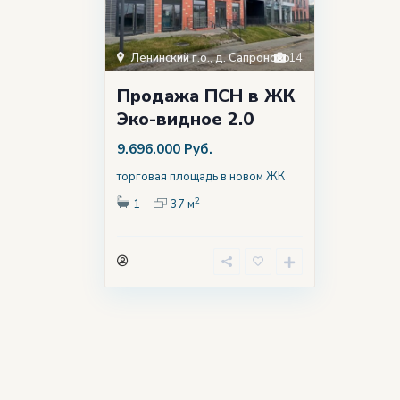
Ленинский г.о.
,
д. Сапроново
14
Продажа ПСН в ЖК
Эко-видное 2.0
9.696.000 Руб.
торговая площадь в новом ЖК
2
1
37 м