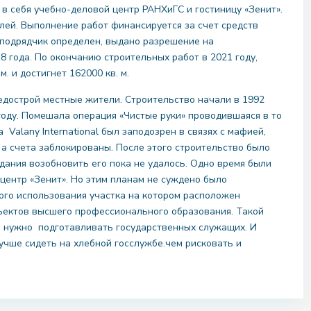
 себя учебно-деловой центр РАНХиГС и гостиницу «Зенит».
блей. Выполнение работ финансируется за счет средств
подрядчик определен, выдано разрешение на
8 года. По окончанию строительных работ в 2021 году,
. и достигнет 162000 кв. м.
недострой местные жители. Строительство начали в 1992
году. Помешала операция «Чистые руки» проводившаяся в то
 Valany International был заподозрен в связях с мафией,
а счета заблокированы. После этого строительство было
дания возобновить его пока не удалось. Одно время были
центр «Зенит». Но этим планам не суждено было
го использования участка на котором расположен
ъектов высшего профессионального образования. Такой
в нужно подготавливать государственных служащих. И
учше сидеть на хлебной госслужбе.чем рисковать и