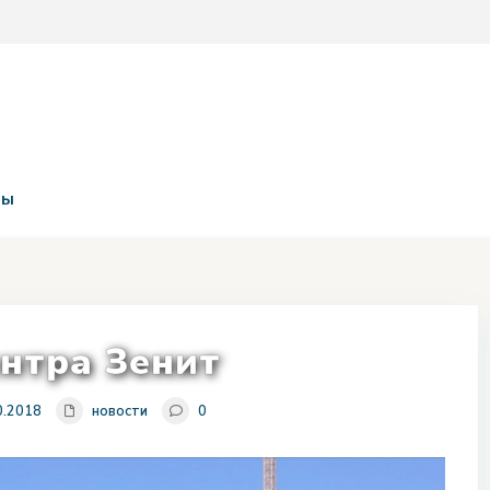
ты
ентра Зенит
0.2018
новости
0