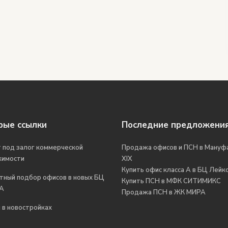
рые ссылки
Последние предложени
 под залог коммерческой
Продажа офисов и ПСН в Мануф
жимости
XIX
Купить офис класса А в БЦ Лейкс
тный подбор офисов в новых БЦ
Купить ПСН в МФК СИТИМИКС
 А
Продажа ПСН в ЖК МИРА
 в новостройках