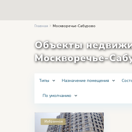
Главная
Москворечье-Сабурово
Объекты недвижи
Москворечье-Саб
Типы
Назначение помещения
Сост
По умолчанию
Избранное