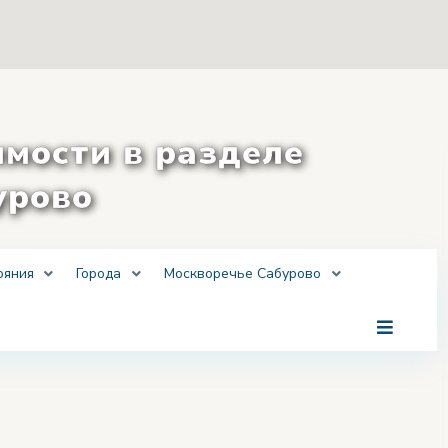
мости в разделе
урово
ояния
Города
Москворечье Сабурово