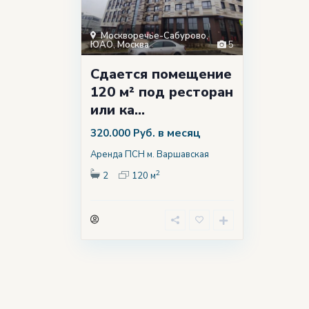
Москворечье-Сабурово
,
ЮАО
,
Москва
5
Сдается помещение
120 м² под ресторан
или ка...
в месяц
320.000 Руб.
Аренда ПСН м. Варшавская
2
2
120 м