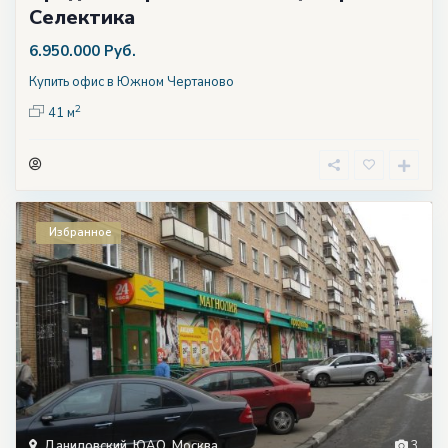
Селектика
6.950.000 Руб.
Купить офис в Южном Чертаново
2
41 м
Избранное
Даниловский
,
ЮАО
,
Москва
3