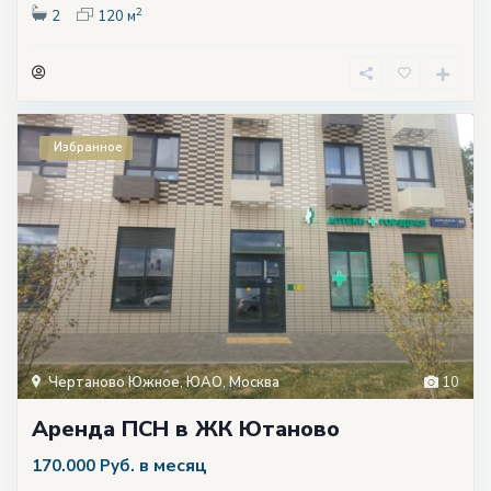
2
2
120 м
Избранное
Чертаново Южное
,
ЮАО
,
Москва
10
Аренда ПСН в ЖК Ютаново
в месяц
170.000 Руб.