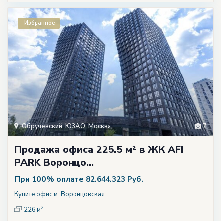
Избранное
Обручевский
,
ЮЗАО
,
Москва
7
Продажа офиса 225.5 м² в ЖК AFI
PARK Воронцо...
При 100% оплате
82.644.323 Руб.
Купите офис м. Воронцовская.
2
226 м