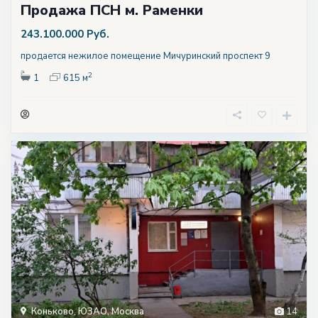
Продажа ПСН м. Раменки
243.100.000 Руб.
продается нежилое помещение Мичуринский проспект 9
2
1
615 м
Коньково
,
ЮЗАО
,
Москва
14